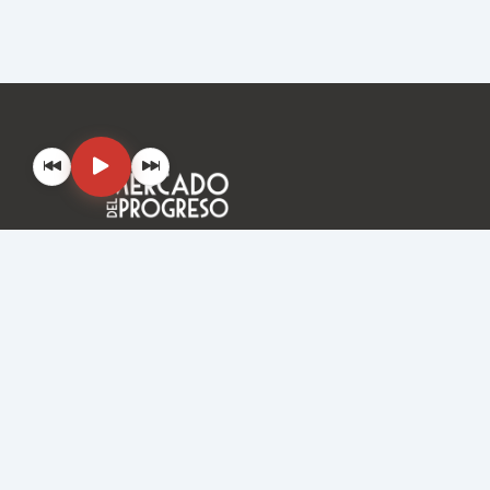
136 años ofreciendo calidad, frescura y la mejor
atención en Caballito.
2026 MerviTech & MCH Conexiones