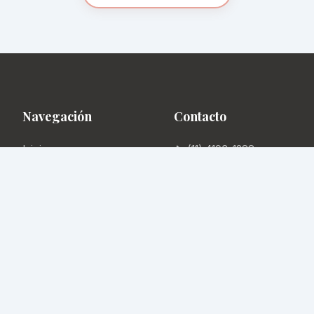
Navegación
Contacto
Inicio
📞
(11) 4193-1288
Locales
✉️
info@mercadodelprogres
Ubicación
📍
Av. Rivadavia 5430, CABA