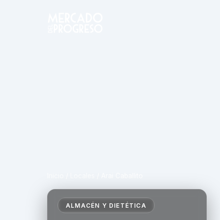
Inicio
/
Locales
/
Arai Caballito
ALMACÉN Y DIETÉTICA