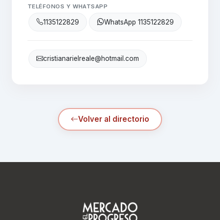
TELÉFONOS Y WHATSAPP
1135122829
WhatsApp 1135122829
cristianarielreale@hotmail.com
Volver al directorio