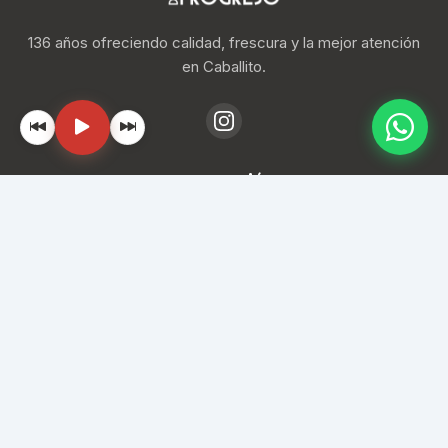
136 años ofreciendo calidad, frescura y la mejor atención
en Caballito.
Navegación
Inicio
Locales
Ubicación
Contacto
📞
(11) 4193-1288
✉️
info@mercadodelprogreso.com
📍
Av. Rivadavia 5430, CABA