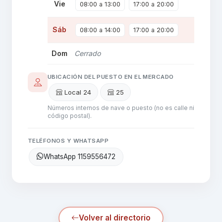
Vie
08:00 a 13:00
17:00 a 20:00
Sáb
08:00 a 14:00
17:00 a 20:00
Dom
Cerrado
UBICACIÓN DEL PUESTO EN EL MERCADO
Local 24
25
Números internos de nave o puesto (no es calle ni
código postal).
TELÉFONOS Y WHATSAPP
WhatsApp 1159556472
Volver al directorio