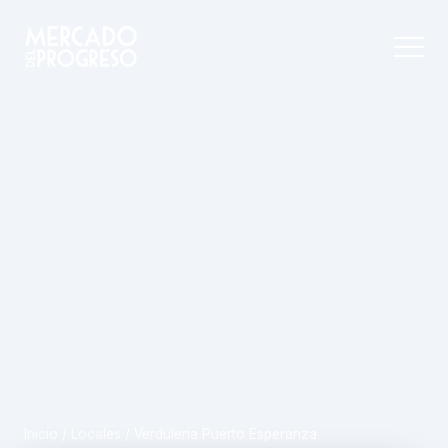
Inicio
/
Locales
/
Verduleria Puerto Esperanza